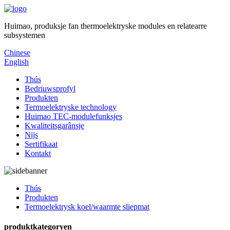
Huimao, produksje fan thermoelektryske modules en relatearre
subsystemen
Chinese
English
Thús
Bedriuwsprofyl
Produkten
Termoelektryske technology
Huimao TEC-modulefunksjes
Kwaliteitsgarânsje
Nijs
Sertifikaat
Kontakt
Thús
Produkten
Termoelektrysk koel/waarmte sliepmat
produktkategoryen