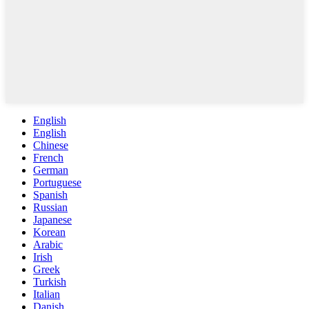
English
English
Chinese
French
German
Portuguese
Spanish
Russian
Japanese
Korean
Arabic
Irish
Greek
Turkish
Italian
Danish