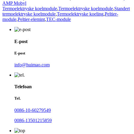
AMP Mobyl
Termoelektryske koelmodule
,
Termoelektryske koelmodule
,
Standert
termoelektryske koelmodule
,
Termoelektryske koeling
,
Peltier-
module
,
Peltier-elemint
,
TEC-module
E-post
E-post
info@huimao.com
Telefoan
Tel.
0086-10-60279549
0086-13501215859